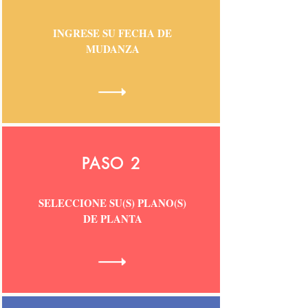
INGRESE SU FECHA DE
MUDANZA
PASO 2
SELECCIONE SU(S) PLANO(S)
DE PLANTA